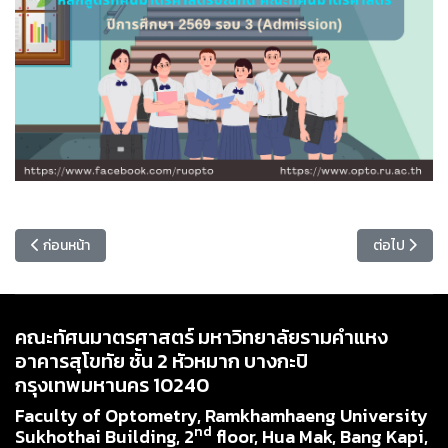
เนื้อหาก่อนหน้า: ประกาศผลการคัดเลือกบุคคลเข้าศึกษา รอบที่ 3 (Admissi
เนื้อหาถัดไป:
ก่อนหน้า
ต่อไป
คณะทัศนมาตรศาสตร์ มหาวิทยาลัยรามคำแหง
อาคารสุโขทัย ชั้น 2 หัวหมาก บางกะปิ
กรุงเทพมหานคร 10240
Faculty of Optometry, Ramkhamhaeng University
nd
Sukhothai Building, 2
floor, Hua Mak, Bang Kapi,